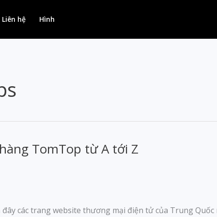
Liên hệ
Hình
ps
àng TomTop từ A tới Z
n đây các trang website thương mại điện tử của Trung Quốc 