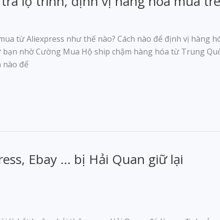
ra lộ trình, định vị hàng hóa mua trê
 mua từ Aliexpress như thế nào? Cách nào để định vị hàng h
bạn nhờ Cường Mua Hộ ship chậm hàng hóa từ Trung Quốc 
h nào để
ess, Ebay … bị Hải Quan giữ lại