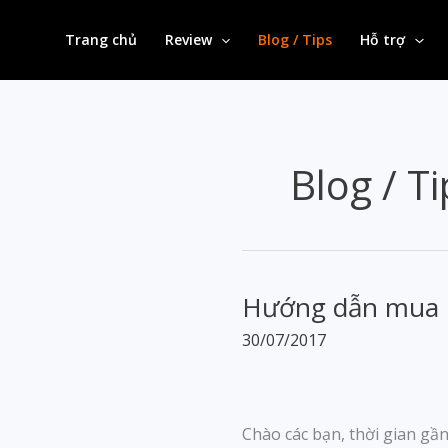
Skip
to
Trang chủ
Review
Blog / Tips
Hỗ trợ
content
Blog / Ti
Hướng dẫn mua h
30/07/2017
Chào các bạn, thời gian gầ