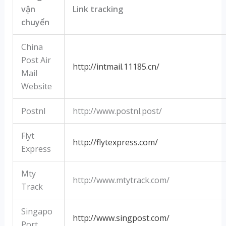
vận
Link tracking
chuyển
China
Post Air
http://intmail.11185.cn/
Mail
Website
Postnl
http://www.postnl.post/
Flyt
http://flytexpress.com/
Express
Mty
http://www.mtytrack.com/
Track
Singapo
http://www.singpost.com/
Port