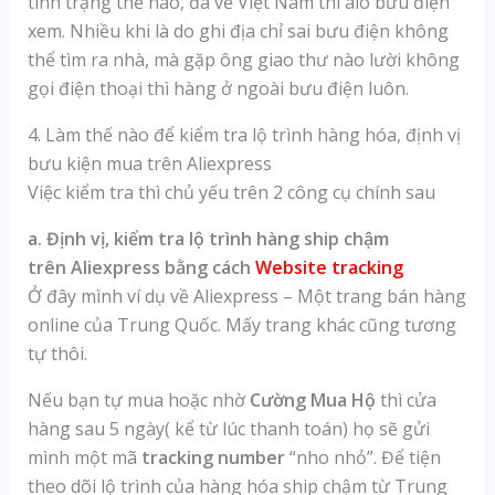
tình trạng thế nào, đã về Việt Nam thì alo bưu điện
xem. Nhiều khi là do ghi địa chỉ sai bưu điện không
thể tìm ra nhà, mà gặp ông giao thư nào lười không
gọi điện thoại thì hàng ở ngoài bưu điện luôn.
4. Làm thế nào để kiểm tra lộ trình hàng hóa, định vị
bưu kiện mua trên Aliexpress
Việc kiểm tra thì chủ yếu trên 2 công cụ chính sau
a. Định vị, kiểm tra lộ trình hàng ship chậm
trên Aliexpress bằng cách
Website tracking
Ở đây mình ví dụ về Aliexpress – Một trang bán hàng
online của Trung Quốc. Mấy trang khác cũng tương
tự thôi.
Nếu bạn tự mua hoặc nhờ
Cường Mua Hộ
thì cửa
hàng sau 5 ngày( kể từ lúc thanh toán) họ sẽ gửi
mình một mã
tracking number
“nho nhỏ”. Để tiện
theo dõi lộ trình của hàng hóa ship chậm từ Trung