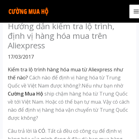
Skip
to
M
content
Hướng dẫn kiểm tra lộ trình,
M
định vị hàng hóa mua trên
Aliexpress
17/03/2017
Kiểm tra lộ trình hàng hóa mua từ Aliexpress như
thế nào?
Cách nào để định vị hàng hóa từ Trung
Quốc về Việt Nam được không?.Nếu như bạn nhờ
Cường Mua Hộ
ship chậm hàng hóa từ Trung Quốc
về tới Việt Nam. Hoặc có thể bạn tự mua. Vậy có cách
nào để định vị hàng hóa vận chuyển từ Trung Quốc
được không?
Câu trả lời là
CÓ
. Tất cả đều có công cụ để định vị