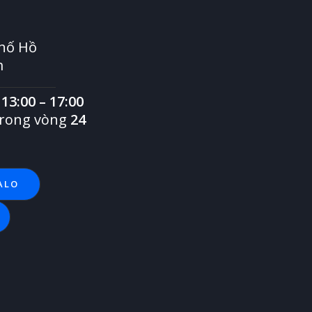
hố Hồ
m
ừ
13:00 – 17:00
 trong vòng
24
ALO