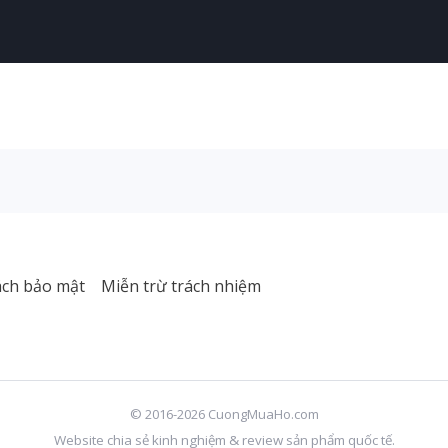
ách bảo mật
Miễn trừ trách nhiệm
© 2016-2026 CuongMuaHo.com
Website chia sẻ kinh nghiệm & review sản phẩm quốc tế.