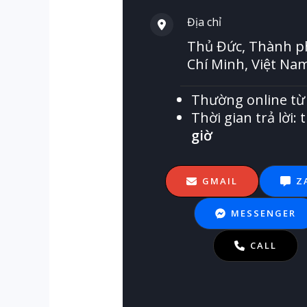
Địa chỉ​
Thủ Đức, Thành p
Chí Minh, Việt Na
Thường online t
Thời gian trả lời:
giờ
GMAIL
Z
MESSENGER
CALL