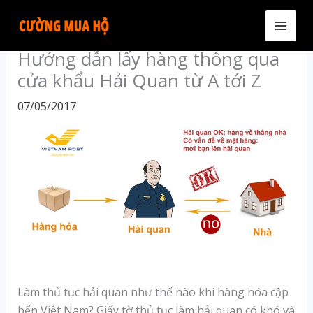
Skip
to
MAI
content
Hướng dẫn lấy hàng thông qua
MEN
cửa khẩu Hải Quan từ A tới Z
07/05/2017
Làm thủ tục hải quan như thế nào khi hàng hóa cập
bến Việt Nam? Giấy tờ thủ tục làm hải quan có khó và