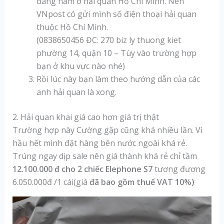
đang nằm ở hải quan Hồ Chí Minh. Nên
VNpost có gửi mình số điện thoại hải quan
thuộc Hồ Chí Minh.
(0838650456 ĐC: 270 biz ly thuong kiet
phường 14, quận 10 – Tùy vào trường hợp
bạn ở khu vực nào nhé)
Rồi lúc này bạn làm theo hướng dẫn của các
anh hải quan là xong.
2. Hải quan khai giá cao hơn giá trị thật
Trường hợp này Cường gặp cũng khá nhiều lần. Vì
hầu hết mình đặt hàng bên nước ngoài khá rẻ.
Trúng ngay dịp sale nên giá thành khá rẻ chỉ tầm
12.100.000 đ cho 2 chiếc Elephone S7
tương đương
6.050.000đ /1 cái(giá
đã bao gồm thuế VAT 10%)