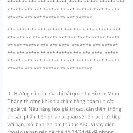
***** ** *** *** *** ****, ***** ** *** ****** ***
****** *** *** ****** ** *** ****** **** ** ***
****** *** *** ****** ** *** ******.
*** ***** ** *** ****** *** *** * *** ****** ***
*** *** ** *** ****** *** *** ***** ***** *****
** *** ****** *** *** ****. ***** ** *** ******
*** *** ***** ** *** ****** *** *** ****, *****
****** *** *** ****** ** *** ****** **** ** ***
****** *** *** ****** ** *** ******.
III. Hướng dẫn tìm địa chỉ hải quan tại Hồ Chí Minh
Thông thường khi ship chậm hàng hóa từ nước
ngoài về. Nếu hàng hóa giá trị cao, cần thêm thông
tin sản phẩm bên phía hải quan sẽ liên lạc trực tiếp
với bạn, mời bạn lên làm thủ tục ABC. Vì vậy điện
thoại của bạn nên để chế độ 24/24 để đề phòng