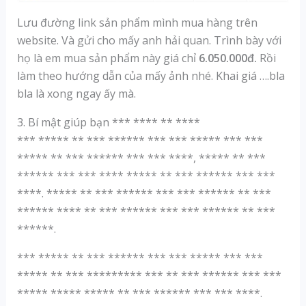
Lưu đường link sản phẩm mình mua hàng trên
website. Và gửi cho mấy anh hải quan. Trình bày với
họ là em mua sản phẩm này giá chỉ
6.050.000đ.
Rồi
làm theo hướng dẫn của mấy ảnh nhé. Khai giá ….bla
bla là xong ngay ấy mà.
3. Bí mật giúp bạn *** **** ** ****
*** ***** ** *** ****** *** *** ***** *** ***
***** ** *** ****** *** *** ****, ***** ** ***
****** *** *** **** ***** ** *** ****** *** ***
****. ***** ** *** ****** *** *** ****** ** ***
****** **** ** *** ****** *** *** ****** ** ***
******.
*** ***** ** *** ****** *** *** ***** *** ***
***** ** *** ********* *** ** *** ****** *** ***
***** ***** ***** ** *** ****** *** *** ****.