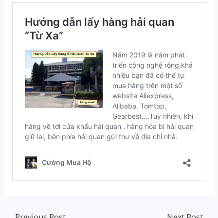
←
Previous Post
Next Post
→