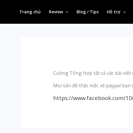
Skip
to
Trang chủ
Review
Blog / Tips
Hỗ trợ
content
Cường Tổng Hợp tất cả các bài viết
Mọi vấn đề thắc mắc về paypal bạn c
https://www.facebook.com/1