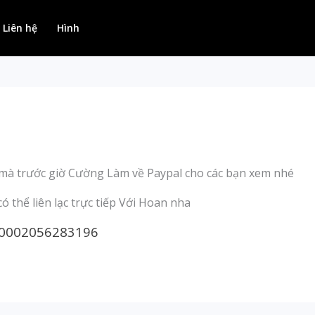
Liên hệ
Hình
 mà trước giờ Cường Làm về Paypal cho các bạn xem nhé
ó thể liên lạc trực tiếp Với Hoan nha
00002056283196