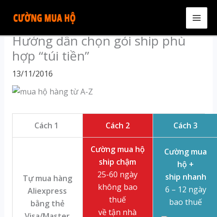
Skip
to
MAI
content
Hướng dẫn chọn gói ship phù
ME
hợp “túi tiền”
13/11/2016
Cách 1
Cách 2
Cách 3
Cường mua hộ
Cường mua
ship chậm
hộ +
25-60 ngày
ship nhanh
Tự mua hàng
không bao
6 – 12 ngày
Aliexpress
thuế
bao thuế
bằng thẻ
về tận nhà
Visa/Master