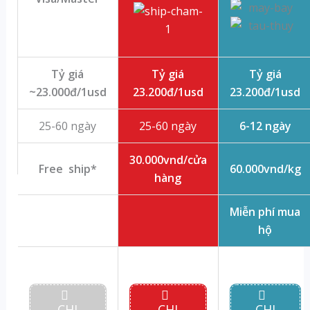
Tỷ giá
Tỷ giá
Tỷ giá
~23.000đ/1usd
23.200đ/1usd
23.200đ/1usd
25-60 ngày
25-60 ngày
6-12 ngày
30.000vnd/cửa
Free ship*
60.000vnd/kg
hàng
Miễn phí mua
hộ
CHI
CHI
CHI