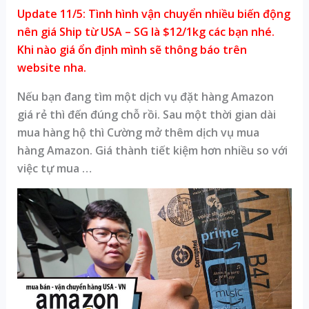
Update 11/5: Tình hình vận chuyển nhiều biến động
nên giá Ship từ USA – SG là $12/1kg các bạn nhé.
Khi nào giá ổn định mình sẽ thông báo trên
website nha.
Nếu bạn đang tìm một dịch vụ đặt hàng Amazon
giá rẻ thì đến đúng chỗ rồi. Sau một thời gian dài
mua hàng hộ thì Cường mở thêm dịch vụ mua
hàng Amazon. Giá thành tiết kiệm hơn nhiều so với
việc tự mua …