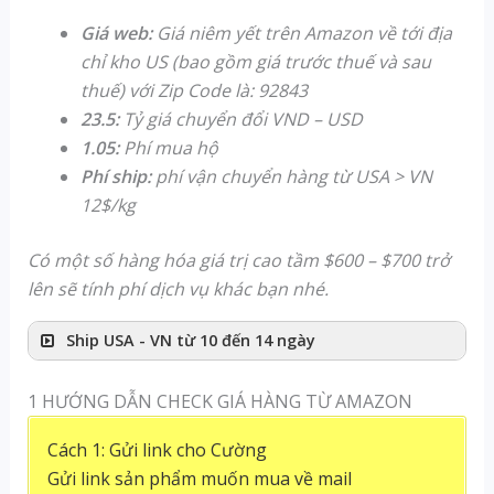
Giá web:
Giá niêm yết trên Amazon về tới địa
chỉ kho US (bao gồm giá trước thuế và sau
thuế) với Zip Code là: 92843
23.5:
Tỷ giá chuyển đổi VND – USD
1.05:
Phí mua hộ
Phí ship:
phí vận chuyển hàng từ USA > VN
12$/kg
Có một số hàng hóa giá trị cao tầm $600 – $700 trở
lên sẽ tính phí dịch vụ khác bạn nhé.
Ship USA - VN từ 10 đến 14 ngày
1 HƯỚNG DẪN CHECK GIÁ HÀNG TỪ AMAZON
Cách 1: Gửi link cho Cường
Gửi link sản phẩm muốn mua về mail