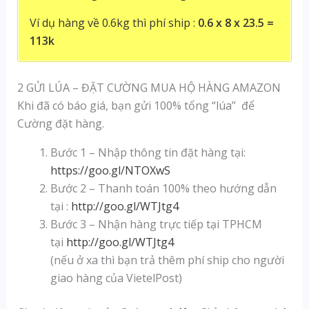
Ví dụ hàng về 0.6kg thì phí ship :
0.6 x 8 x 23.5 =
113k
2 GỬI LÚA – ĐẶT CƯỜNG MUA HỘ HÀNG AMAZON
Khi đã có báo giá, bạn gửi 100% tổng “lúa” để
Cường đặt hàng.
Bước 1 – Nhập thông tin đặt hàng tại:
https://goo.gl/NTOXwS
Bước 2 – Thanh toán 100% theo hướng dẫn
tại :
http://goo.gl/WTJtg4
Bước 3 – Nhận hàng trực tiếp tại TPHCM
tại
http://goo.gl/WTJtg4
(nếu ở xa thì bạn trả thêm phí ship cho người
giao hàng của VietelPost)